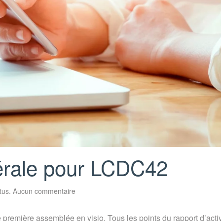
rale pour LCDC42
sur
tus
.
Aucun commentaire
1ère
Assemblée
Générale
e première assemblée en visio. Tous les points du rapport d’activ
pour