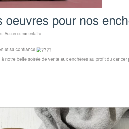
 oeuvres pour nos ench
sur
us
.
Aucun commentaire
Découvrez
une
de
n et sa confiance
nos
oeuvres
pour
 à notre belle soirée de vente aux enchères au profit du cancer 
nos
enchères