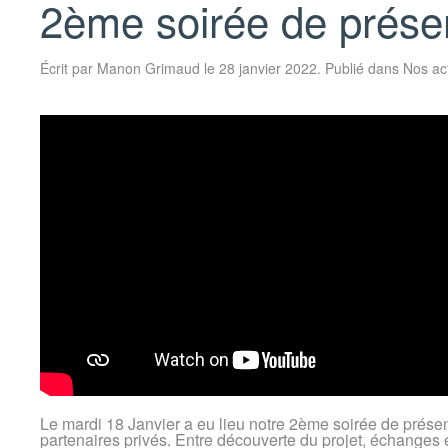
2ème soirée de présen
Écrit par
Manon Grimaud
le
28 janvier 2022
. Publié dans
Nos ac
Le mardi 18 Janvier a eu lieu notre 2ème soirée de présenta
partenaires privés. Entre découverte du projet, échanges e