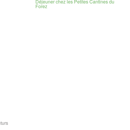
Déjeuner chez les Petites Cantines du
Forez
uturs