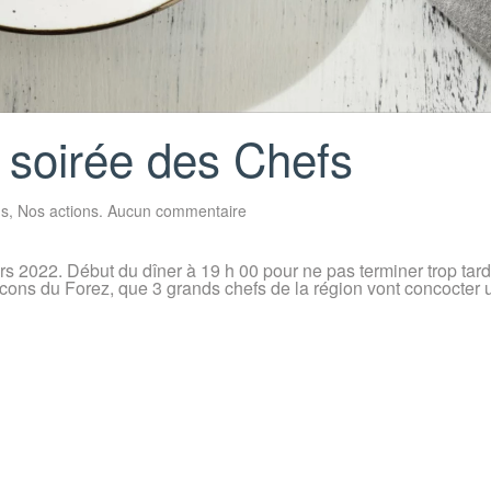
a soirée des Chefs
sur
us
,
Nos actions
.
Aucun commentaire
Première
édition
de
2022. Début du dîner à 19 h 00 pour ne pas terminer trop tar
la
lcons du Forez, que 3 grands chefs de la région vont concocter 
soirée
des
Chefs